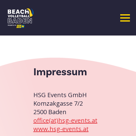
Zum
Inhalt
springen
Impressum
HSG Events GmbH
Komzakgasse 7/2
2500 Baden
office(at)hsg-events.at
www.hsg-events.at