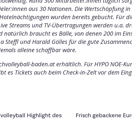
notwendig. Rund 300 Mitarbeiter:innen täglich sor
ieler:innen aus 30 Nationen. Die Wertschöpfung in
Hotelnächtigungen wurden bereits gebucht. Für di
 Live Streams und TV-Übertragungen werden u.a. dr
d natürlich braucht es Bälle, von denen 200 im
Ein
 Steffl und Harald Gölles für die gute Zusammen
niemals alleine schaffbar wäre.
hvolleyball-baden.at erhältlich. Für HYPO NOE-Kund
gibt es Tickets auch beim Check-in-Zelt vor dem Ein
olleyball Highlight des
Frisch gebackene Eu