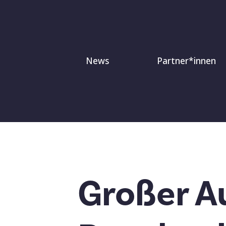
Zum
Inhalt
springen
News
Partner*innen
Großer A