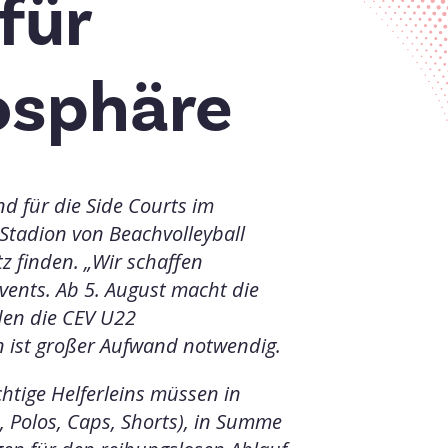
für
osphäre
d für die Side Courts im
 Stadion von
Beachvolleyball
tz
finden. „Wir schaffen
vents. Ab 5. August macht die
den die CEV U22
n ist großer Aufwand notwendig.
chtige Helferleins müssen in
Polos, Caps, Shorts), in
Summe