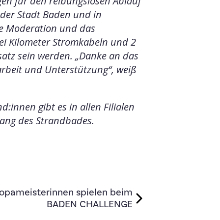
gen für den
reibungslosen Ablauf
 der
Stadt Baden und in
e
Moderation und das
ei
Kilometer Stromkabeln und 2
satz sein werden.
„Danke an das
arbeit und
Unterstützung“, weiß
:innen gibt es in allen
Filialen
gang des
Strandbades.
ropameisterinnen spielen beim
BADEN CHALLENGE